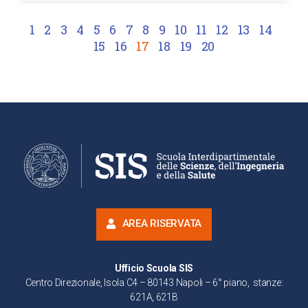
1
2
3
4
5
6
7
8
9
10
11
12
13
14
15
16
17
18
19
20
AREA RISERVATA
Ufficio Scuola SIS
Centro Direzionale, Isola C4 – 80143 Napoli – 6° piano, stanze:
621A, 621B