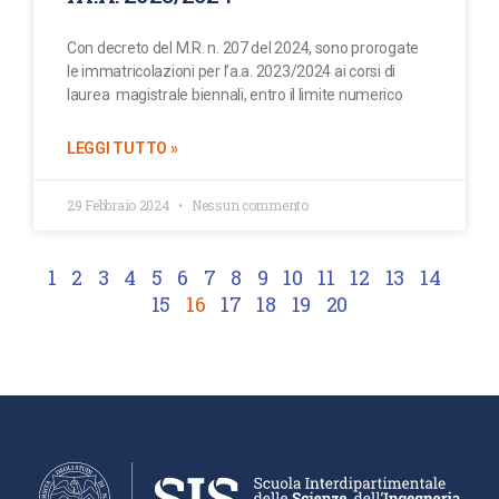
Con decreto del M.R. n. 207 del 2024, sono prorogate
le immatricolazioni per l’a.a. 2023/2024 ai corsi di
laurea magistrale biennali, entro il limite numerico
LEGGI TUTTO »
29 Febbraio 2024
Nessun commento
1
2
3
4
5
6
7
8
9
10
11
12
13
14
15
16
17
18
19
20