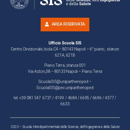
AREA RISERVATA
Ufficio Scuola SIS
Centro Direzionale, Isola C4 – 80143 Napoli – 6° piano, stanze:
621A, 621B
Piano Terra, stanza 001
Via Acton,38 – 80133 Napoli – Piano Terra
ScuolaSIS@uniparthenope.it –
ScuolaSIS@pec.uniparthenope.it
tel. +39 081 547
6737
/
4199
/ 4684 / 6695 / 6696 / 4377 /
6633
2020 – Scuola Interdipartimentale delle Scienze, dell’Ingegneria e della Salute