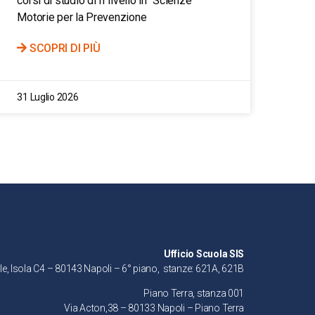
corsi di studio di II livello in “Scienze
Motorie per la Prevenzione
SCOPRI DI PIÙ
31 Luglio 2026
Ufficio Scuola SIS
le, Isola C4 – 80143 Napoli – 6° piano, stanze: 621A, 621B
Piano Terra, stanza 001
Via Acton,38 – 80133 Napoli – Piano Terra