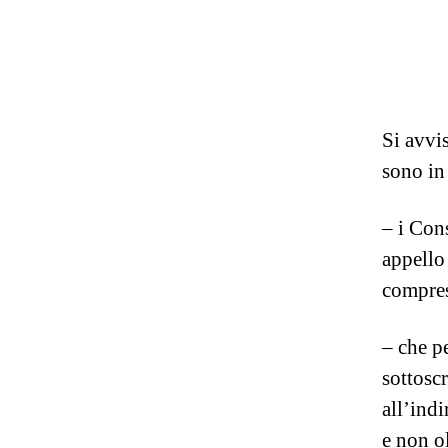
Si avvis
sono in
– i Con
appello
compres
– che p
sottoscr
all’ind
e non o