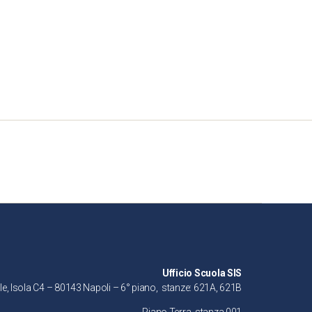
Ufficio Scuola SIS
le, Isola C4 – 80143 Napoli – 6° piano, stanze: 621A, 621B
Piano Terra, stanza 001