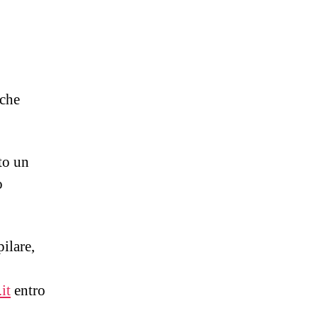
 che
to un
o
ilare,
it
entro