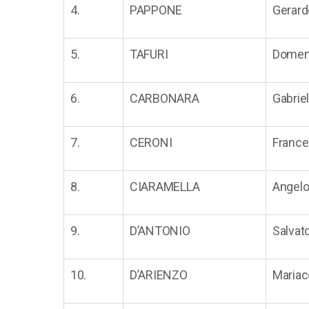
4.
PAPPONE
Gerard
5.
TAFURI
Domen
6.
CARBONARA
Gabrie
7.
CERONI
Franc
8.
CIARAMELLA
Angel
9.
D’ANTONIO
Salvat
10.
D’ARIENZO
Mariac