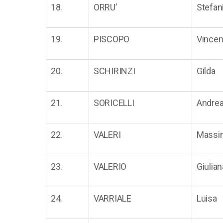
18.
ORRU’
Stefan
19.
PISCOPO
Vince
20.
SCHIRINZI
Gilda
21.
SORICELLI
Andre
22.
VALERI
Massi
23.
VALERIO
Giulian
24.
VARRIALE
Luisa