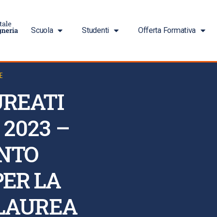
Scuola
Studenti
Offerta Formativa
E
UREATI
 2023 –
ENTO
PER LA
 LAUREA