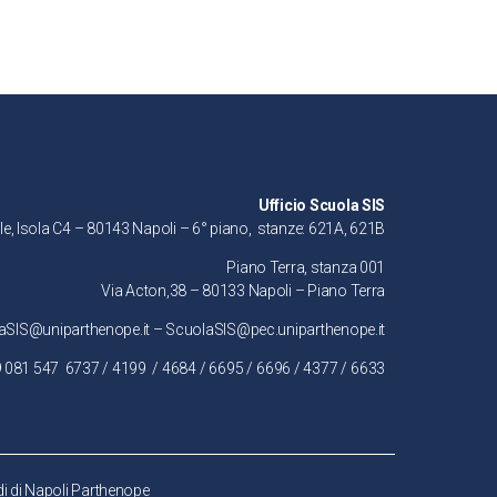
Ufficio Scuola SIS
le, Isola C4 – 80143 Napoli – 6° piano, stanze: 621A, 621B
Piano Terra, stanza 001
Via Acton,38 – 80133 Napoli – Piano Terra
aSIS@uniparthenope.it – ScuolaSIS@pec.uniparthenope.it
39 081 547
6737
/
4199
/ 4684 / 6695 / 6696 / 4377 / 6633
udi di Napoli Parthenope