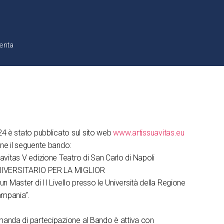
enta
24 è stato pubblicato sul sito web
www.artissuavitas.eu
one il seguente bando:
tas V edizione Teatro di San Carlo di Napoli
IVERSITARIO PER LA MIGLIOR
 Master di II Livello presso le Università della Regione
mpania”.
manda di partecipazione al Bando è attiva con