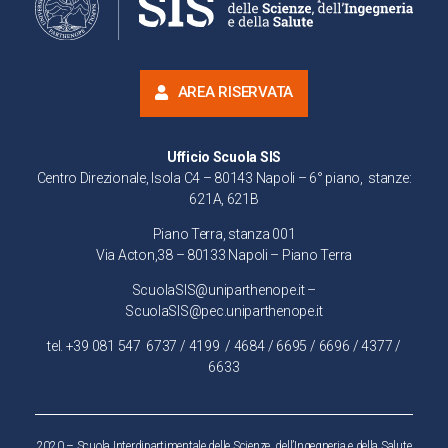
AREA RISERVATA
Ufficio Scuola SIS
Centro Direzionale, Isola C4 – 80143 Napoli – 6° piano, stanze:
621A, 621B
Piano Terra, stanza 001
Via Acton,38 – 80133 Napoli – Piano Terra
ScuolaSIS@uniparthenope.it –
ScuolaSIS@pec.uniparthenope.it
tel. +39 081 547
6737
/
4199
/ 4684 / 6695 / 6696 / 4377 /
6633
2020 – Scuola Interdipartimentale delle Scienze, dell’Ingegneria e della Salute